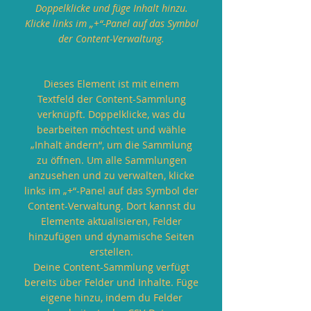
Doppelklicke und füge Inhalt hinzu.
Klicke links im „+“-Panel auf das Symbol
der Content-Verwaltung.
Dieses Element ist mit einem
Textfeld der Content-Sammlung
verknüpft. Doppelklicke, was du
bearbeiten möchtest und wähle
„Inhalt ändern“, um die Sammlung
zu öffnen. Um alle Sammlungen
anzusehen und zu verwalten, klicke
links im „+“-Panel auf das Symbol der
Content-Verwaltung. Dort kannst du
Elemente aktualisieren, Felder
hinzufügen und dynamische Seiten
erstellen.
Deine Content-Sammlung verfügt
bereits über Felder und Inhalte. Füge
eigene hinzu, indem du Felder