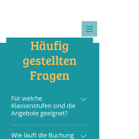
Häufig
gestellten
Fragen
Für welche
Klassenstufen sind die
Angebote geeignet?
Unsere Module richten sich an
Schülerinnen und Schüler der
Wie läuft die Buchung