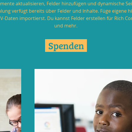
mente aktualisieren, Felder hinzufügen und dynamische Seit
ng verfügt bereits über Felder und Inhalte. Füge eigene h
V-Daten importierst. Du kannst Felder erstellen für Rich Con
und mehr.
Spenden