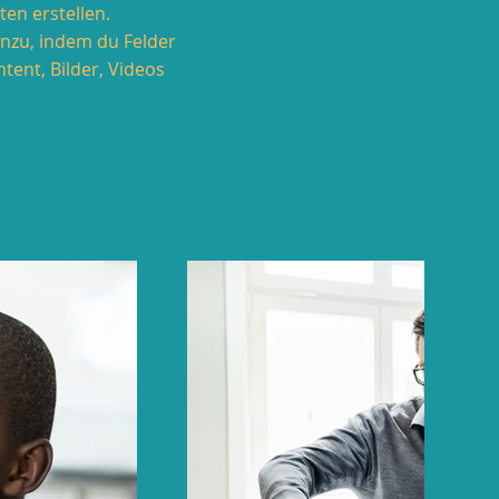
en erstellen.
inzu, indem du Felder
tent, Bilder, Videos