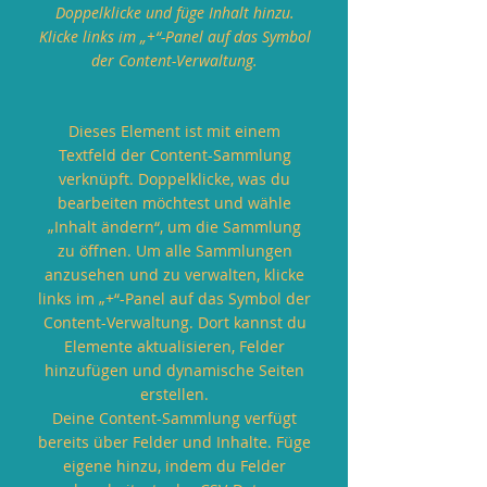
Doppelklicke und füge Inhalt hinzu.
Klicke links im „+“-Panel auf das Symbol
der Content-Verwaltung.
Dieses Element ist mit einem
Textfeld der Content-Sammlung
verknüpft. Doppelklicke, was du
bearbeiten möchtest und wähle
„Inhalt ändern“, um die Sammlung
zu öffnen. Um alle Sammlungen
anzusehen und zu verwalten, klicke
links im „+“-Panel auf das Symbol der
Content-Verwaltung. Dort kannst du
Elemente aktualisieren, Felder
hinzufügen und dynamische Seiten
erstellen.
Deine Content-Sammlung verfügt
bereits über Felder und Inhalte. Füge
eigene hinzu, indem du Felder