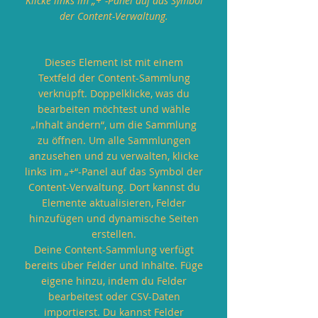
Klicke links im „+“-Panel auf das Symbol
der Content-Verwaltung.
Dieses Element ist mit einem
Textfeld der Content-Sammlung
verknüpft. Doppelklicke, was du
bearbeiten möchtest und wähle
„Inhalt ändern“, um die Sammlung
zu öffnen. Um alle Sammlungen
anzusehen und zu verwalten, klicke
links im „+“-Panel auf das Symbol der
Content-Verwaltung. Dort kannst du
Elemente aktualisieren, Felder
hinzufügen und dynamische Seiten
erstellen.
Deine Content-Sammlung verfügt
bereits über Felder und Inhalte. Füge
eigene hinzu, indem du Felder
bearbeitest oder CSV-Daten
importierst. Du kannst Felder